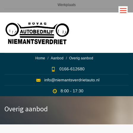
Overslaan
Werkplaats
en
naar
Service
de
inhoud
gaan
Home
Aanbod
Overig aanbod
0166-612680
info@niemantsverdrietauto.nl
8:00 - 17:30
Overig aanbod