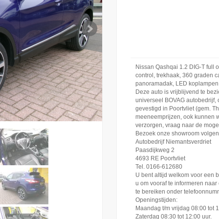
Nissan Qashqai 1.2 DIG-T full op
control, trekhaak, 360 graden c
panoramadak, LED koplampen, 
Deze auto is vrijblijvend te bezi
universeel BOVAG autobedrijf, 
gevestigd in Poortvliet (gem. T
meeneemprijzen, ook kunnen wi
verzorgen, vraag naar de moge
Bezoek onze showroom volgens
Autobedrijf Niemantsverdriet
Paasdijkweg 2
4693 RE Poortvliet
Tel. 0166-612680
U bent altijd welkom voor een 
u om vooraf te informeren naar 
te bereiken onder telefoonnu
Openingstijden:
Maandag t/m vrijdag 08:00 tot 
Zaterdag 08:30 tot 12:00 uur.