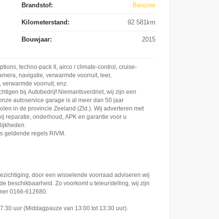
Brandstof:
Benzine
Kilometerstand:
92 581km
Bouwjaar:
2015
tions, techno-pack II, airco / climate-control, cruise-
amera, navigatie, verwarmde voorruit, leer,
verwarmde voorruit, enz.
chtigen bij Autobedrijf Niemantsverdriet, wij zijn een
onze autoservice garage is al meer dan 50 jaar
holen in de provincie Zeeland (Zld.). Wij adverteren met
j reparatie, onderhoud, APK en garantie voor u
lijkheden.
 geldende regels RIVM.
bezichtiging, door een wisselende voorraad adviseren wij
de beschikbaarheid. Zo voorkomt u teleurstelling, wij zijn
mmer 0166-612680.
17:30 uur (Middagpauze van 13:00 tot 13:30 uur).