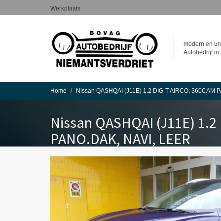
Overslaan
Werkplaats
en
naar
Service
de
inhoud
modern en un
gaan
Autobedrijf in 
Home
Nissan QASHQAI (J11E) 1.2 DIG-T AIRCO, 360CAM 
Nissan QASHQAI (J11E) 1.2
PANO.DAK, NAVI, LEER