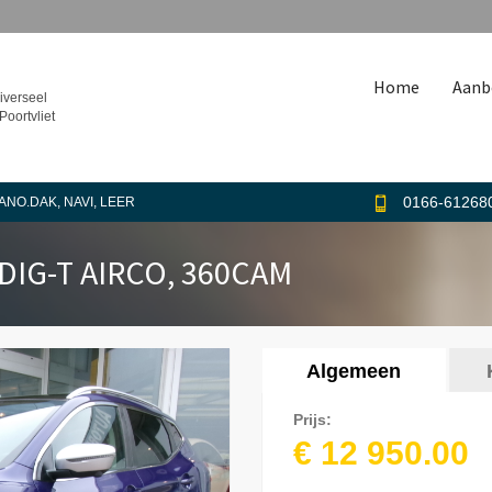
Home
Aanb
iverseel
Poortvliet
0166-61268
PANO.DAK, NAVI, LEER
 DIG-T AIRCO, 360CAM
Horizontal
Algemeen
(actieve
Tabs
tabblad)
Prijs:
€ 12 950.00