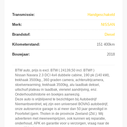
Transmissie:
Handgeschakeld
Merk:
NISSAN
Brandstof:
Diesel
Kilometerstand:
151 400km
Bouwjaar:
2018
BTW auto, prijs is excl. BTW ( 24139,50 incl. BTW!! )
Nissan Navara 2.3 DCI 4x4 dubbele cabine, 190 pk (140 kW),
trekhaak 3500kg., 360 graden camera, achteruitrijcamera,
stoelverwarming, trekhaak 3500kg, alu laadbak deksel,
uitschuif plateau in laadbak, vierwiel aandrijving, enz.
Onderhoudshistorie en boekjes aanwezig.
Deze auto is vrijblijvend te bezichtigen bij Autobedrijf
Niemantsverdriet, wij zijn een universeel BOVAG autobedrijf,
onze autoservice garage is al meer dan 50 jaar gevestigd in
Poortvliet (gem. Tholen in de provincie Zeeland (Zld.). Wij
adverteren met meeneemprijzen, ook kunnen wij reparatie,
onderhoud, APK en garantie voor u verzorgen, vraag naar de