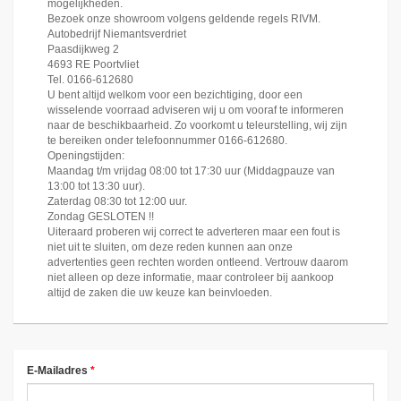
mogelijkheden.
Bezoek onze showroom volgens geldende regels RIVM.
Autobedrijf Niemantsverdriet
Paasdijkweg 2
4693 RE Poortvliet
Tel. 0166-612680
U bent altijd welkom voor een bezichtiging, door een
wisselende voorraad adviseren wij u om vooraf te informeren
naar de beschikbaarheid. Zo voorkomt u teleurstelling, wij zijn
te bereiken onder telefoonnummer 0166-612680.
Openingstijden:
Maandag t/m vrijdag 08:00 tot 17:30 uur (Middagpauze van
13:00 tot 13:30 uur).
Zaterdag 08:30 tot 12:00 uur.
Zondag GESLOTEN !!
Uiteraard proberen wij correct te adverteren maar een fout is
niet uit te sluiten, om deze reden kunnen aan onze
advertenties geen rechten worden ontleend. Vertrouw daarom
niet alleen op deze informatie, maar controleer bij aankoop
altijd de zaken die uw keuze kan beinvloeden.
E-Mailadres
*