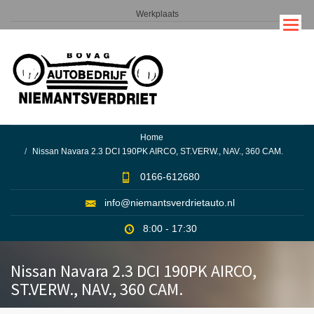
Overslaan
Werkplaats
en
naar
Service
de
inhoud
gaan
Home
Nissan Navara 2.3 DCI 190PK AIRCO, ST.VERW., NAV., 360 CAM.
0166-612680
info@niemantsverdrietauto.nl
8:00 - 17:30
Nissan Navara 2.3 DCI 190PK AIRCO,
ST.VERW., NAV., 360 CAM.