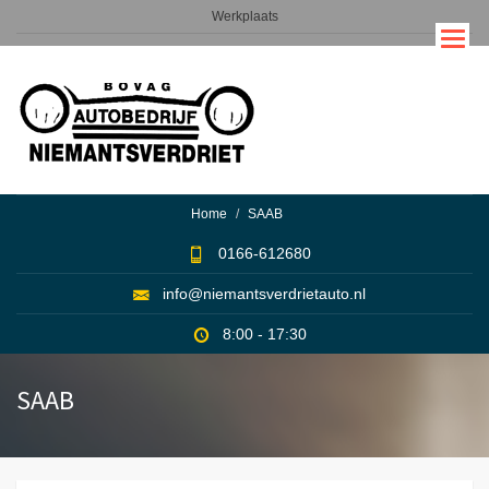
Overslaan
Werkplaats
en
naar
Service
de
inhoud
gaan
Home
SAAB
0166-612680
info@niemantsverdrietauto.nl
8:00 - 17:30
SAAB