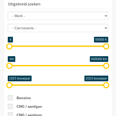
Uitgebreid zoeken
€
50000
€
km
600000
km
1925
bouwjaar
2023
bouwjaar
Benzine
CNG / aardgas
CNG / aardgas